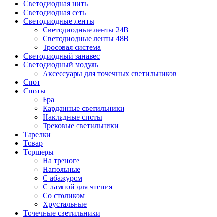
Светодиодная нить
Светодиодная сеть
Светодиодные ленты
Светодиодные ленты 24В
Светодиодные ленты 48В
Тросовая система
Светодиодный занавес
Светодиодный модуль
Аксессуары для точечных светильников
Спот
Споты
Бра
Карданные светильники
Накладные споты
Трековые светильники
Тарелки
Товар
Торшеры
На треноге
Напольные
С абажуром
С лампой для чтения
Со столиком
Хрустальные
Точечные светильники