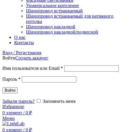
Фасадные светильники
Универсальное крепление
Шинопровод встраиваемый
Шинопровод встраиваемый для натяжного
потолка
Шинопровод накладной
Шинопровод накладной/подвесной
О нас
Контакты
Вход / Регистрация
Войти
Создать аккаунт
Имя пользователя или Email
*
Пароль
*
Войти
Забыли пароль?
Запомнить меня
Избранное
0
элемент
/
0
₽
Меню
0
элемент
/
0
₽