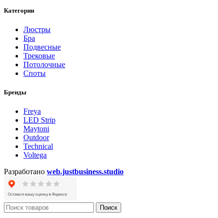
Категории
Люстры
Бра
Подвесные
Трековые
Потолочные
Споты
Бренды
Freya
LED Strip
Maytoni
Outdoor
Technical
Voltega
Разработано
web.justbusiness.studio
Поиск