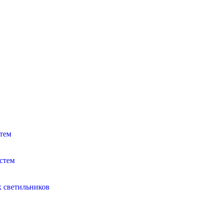
тем
стем
х светильников