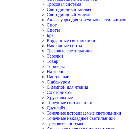
Тросовая система
Светодиодный занавес
Светодиодный модуль
Аксессуары для точечных светильников
Спот
Споты
Бра
Карданные светильники
Накладные споты
Трековые светильники
Тарелки
Товар
Торшеры
На треноге
Напольные
С абажуром
С лампой для чтения
Со столиком
Хрустальные
Точечные светильники
Даунлайты
Точечные встраиваемые светильники
Точечные накладные светильники
Трековые системы
Аксессуары для магнитных треков