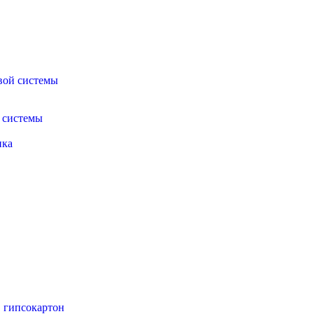
вой системы
 системы
ика
 гипсокартон