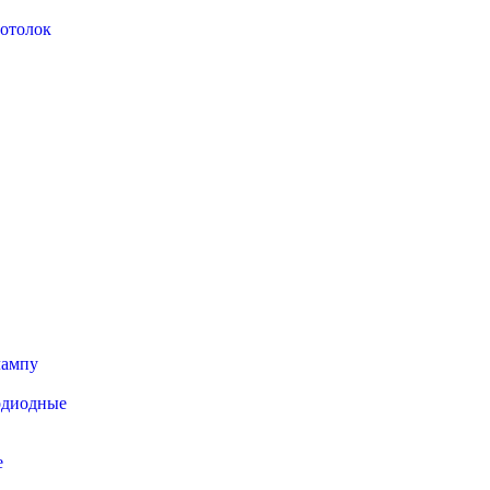
отолок
лампу
одиодные
е