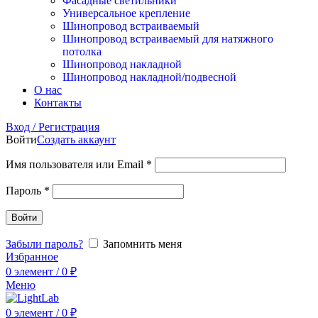
Фасадные светильники
Универсальное крепление
Шинопровод встраиваемый
Шинопровод встраиваемый для натяжного
потолка
Шинопровод накладной
Шинопровод накладной/подвесной
О нас
Контакты
Вход / Регистрация
Войти
Создать аккаунт
Имя пользователя или Email
*
Пароль
*
Войти
Забыли пароль?
Запомнить меня
Избранное
0
элемент
/
0
₽
Меню
0
элемент
/
0
₽