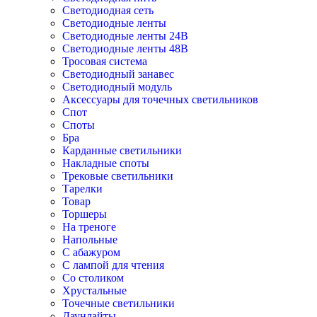
Светодиодная сеть
Светодиодные ленты
Светодиодные ленты 24В
Светодиодные ленты 48В
Тросовая система
Светодиодный занавес
Светодиодный модуль
Аксессуары для точечных светильников
Спот
Споты
Бра
Карданные светильники
Накладные споты
Трековые светильники
Тарелки
Товар
Торшеры
На треноге
Напольные
С абажуром
С лампой для чтения
Со столиком
Хрустальные
Точечные светильники
Даунлайты