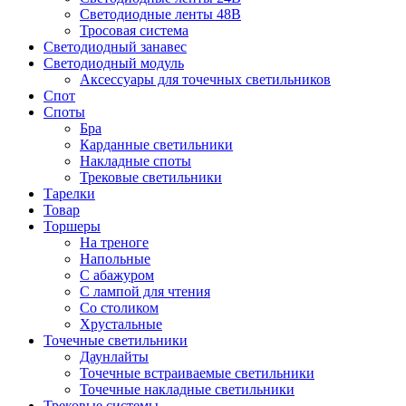
Светодиодные ленты 48В
Тросовая система
Светодиодный занавес
Светодиодный модуль
Аксессуары для точечных светильников
Спот
Споты
Бра
Карданные светильники
Накладные споты
Трековые светильники
Тарелки
Товар
Торшеры
На треноге
Напольные
С абажуром
С лампой для чтения
Со столиком
Хрустальные
Точечные светильники
Даунлайты
Точечные встраиваемые светильники
Точечные накладные светильники
Трековые системы