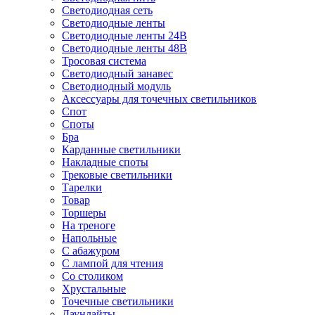
Светодиодная сеть
Светодиодные ленты
Светодиодные ленты 24В
Светодиодные ленты 48В
Тросовая система
Светодиодный занавес
Светодиодный модуль
Аксессуары для точечных светильников
Спот
Споты
Бра
Карданные светильники
Накладные споты
Трековые светильники
Тарелки
Товар
Торшеры
На треноге
Напольные
С абажуром
С лампой для чтения
Со столиком
Хрустальные
Точечные светильники
Даунлайты