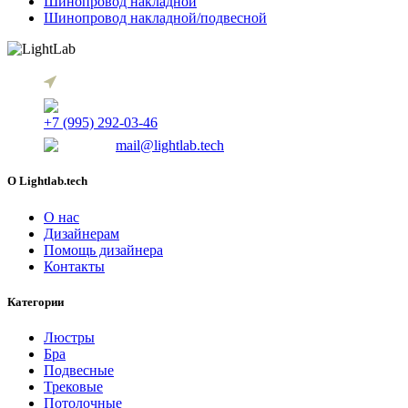
Шинопровод накладной
Шинопровод накладной/подвесной
г. Томск, Красноармейская 122/1
+7 (995) 292-03-46
mail@lightlab.tech
O Lightlab.tech
О нас
Дизайнерам
Помощь дизайнера
Контакты
Категории
Люстры
Бра
Подвесные
Трековые
Потолочные