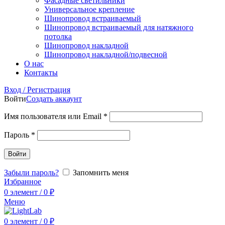
Фасадные светильники
Универсальное крепление
Шинопровод встраиваемый
Шинопровод встраиваемый для натяжного
потолка
Шинопровод накладной
Шинопровод накладной/подвесной
О нас
Контакты
Вход / Регистрация
Войти
Создать аккаунт
Имя пользователя или Email
*
Пароль
*
Войти
Забыли пароль?
Запомнить меня
Избранное
0
элемент
/
0
₽
Меню
0
элемент
/
0
₽