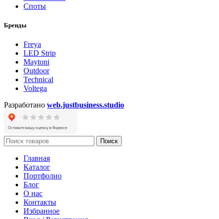
Споты
Бренды
Freya
LED Strip
Maytoni
Outdoor
Technical
Voltega
Разработано
web.justbusiness.studio
Поиск
Главная
Каталог
Портфолио
Блог
О нас
Контакты
Избранное