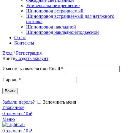
Фасадные светильники
Универсальное крепление
Шинопровод встраиваемый
Шинопровод встраиваемый для натяжного
потолка
Шинопровод накладной
Шинопровод накладной/подвесной
О нас
Контакты
Вход / Регистрация
Войти
Создать аккаунт
Имя пользователя или Email
*
Пароль
*
Войти
Забыли пароль?
Запомнить меня
Избранное
0
элемент
/
0
₽
Меню
0
элемент
/
0
₽