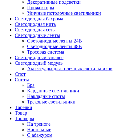
Декоративные подсветки
Прожекторы
Уличные потолочные светильники
Светодиодная бахрома
Светодиодная нить
Светодиодная сеть
Светодиодные ленты
Светодиодные ленты 24В
Светодиодные ленты 48В
Тросовая система
Светодиодный занавес
Светодиодный модуль
Аксессуары для точечных светильников
Спот
Споты
Бра
Карданные светильники
Накладные споты
Трековые светильники
Тарелки
Товар
Торшеры
На треноге
Напольные
С абажуром