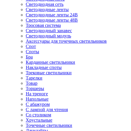
Светодиодная сеть
Светодиодные ленты
Светодиодные ленты 24В
Светодиодные ленты 48В
Тросовая система
Светодиодный занавес
Светодиодный модуль
Аксессуары для точечных светильников
Спот
Споты
Бра
Карданные светильники
Накладные споты
Трековые светильники
Тарелки
Товар
Торшеры
На треноге
Напольные
С абажуром
С лампой для чтения
Со столиком
Хрустальные
Точечные светильники
Даунлайты