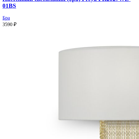
01BS
Бра
3590
₽