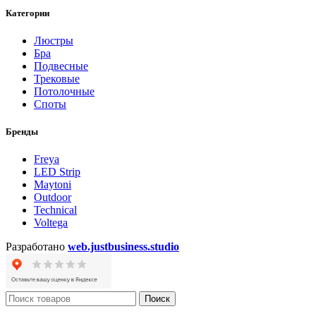
Категории
Люстры
Бра
Подвесные
Трековые
Потолочные
Споты
Бренды
Freya
LED Strip
Maytoni
Outdoor
Technical
Voltega
Разработано
web.justbusiness.studio
Поиск