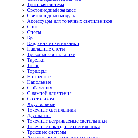
Тросовая система
Светодиодный занавес
Светодиодный модуль
Аксессуары для точечных светильников
Спот
Споты
Бра
Карданные светильники
Накладные споты
Трековые светильники
Тарелки
Товар
Торшеры
На треноге
Напольные
С абажуром
С лампой для чтения
Со столиком
Хрустальные
Точечные светильники
Даунлайты
Точечные встраиваемые светильники
Точечные накладные светильники
Трековые системы
Аксессуары для магнитных треков