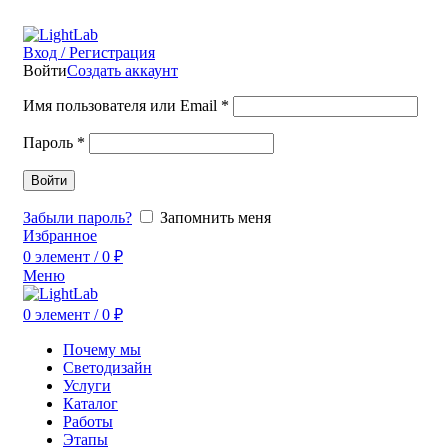
ADD ANYTHING HERE OR JUST REMOVE IT…
Вход / Регистрация
Войти
Создать аккаунт
Имя пользователя или Email
*
Пароль
*
Войти
Забыли пароль?
Запомнить меня
Избранное
0
элемент
/
0
₽
Меню
0
элемент
/
0
₽
Почему мы
Светодизайн
Услуги
Каталог
Работы
Этапы