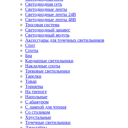
Светодиодная сеть
Светодиодные ленты
Светодиодные ленты 24В
Светодиодные ленты 48В
Тросовая система
Светодиодный занавес
Светодиодный модуль
Аксессуары для точечных светильников
Спот
Споты
Бра
Карданные светильники
Накладные споты
Трековые светильники
Тарелки
Товар
Торшеры
На треноге
Напольные
С абажуром
С лампой для чтения
Со столиком
Хрустальные
Точечные светильники
Даунлайты