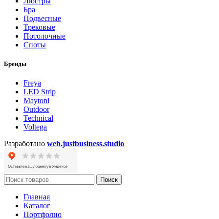
Люстры
Бра
Подвесные
Трековые
Потолочные
Споты
Бренды
Freya
LED Strip
Maytoni
Outdoor
Technical
Voltega
Разработано
web.justbusiness.studio
Поиск
Главная
Каталог
Портфолио