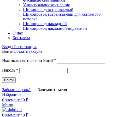
Фасадные светильники
Универсальное крепление
Шинопровод встраиваемый
Шинопровод встраиваемый для натяжного
потолка
Шинопровод накладной
Шинопровод накладной/подвесной
О нас
Контакты
Вход / Регистрация
Войти
Создать аккаунт
Имя пользователя или Email
*
Пароль
*
Войти
Забыли пароль?
Запомнить меня
Избранное
0
элемент
/
0
₽
Меню
0
элемент
/
0
₽