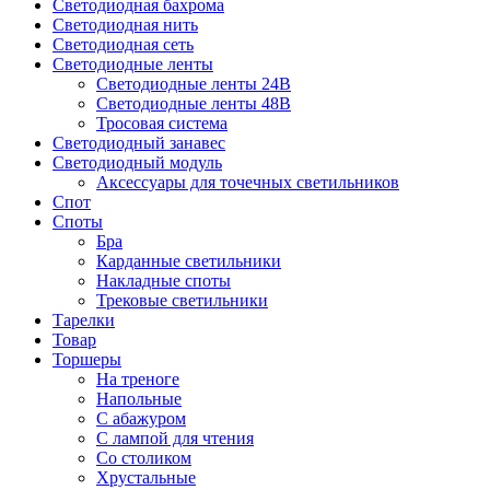
Светодиодная бахрома
Светодиодная нить
Светодиодная сеть
Светодиодные ленты
Светодиодные ленты 24В
Светодиодные ленты 48В
Тросовая система
Светодиодный занавес
Светодиодный модуль
Аксессуары для точечных светильников
Спот
Споты
Бра
Карданные светильники
Накладные споты
Трековые светильники
Тарелки
Товар
Торшеры
На треноге
Напольные
С абажуром
С лампой для чтения
Со столиком
Хрустальные