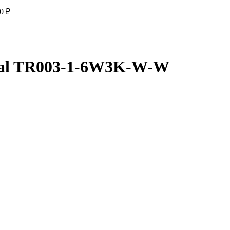
30
₽
cal TR003-1-6W3K-W-W