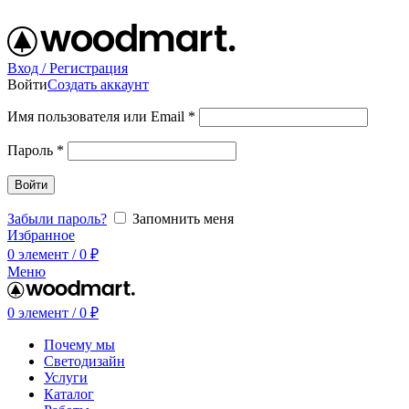
ADD ANYTHING HERE OR JUST REMOVE IT…
Вход / Регистрация
Войти
Создать аккаунт
Имя пользователя или Email
*
Пароль
*
Войти
Забыли пароль?
Запомнить меня
Избранное
0
элемент
/
0
₽
Меню
0
элемент
/
0
₽
Почему мы
Светодизайн
Услуги
Каталог