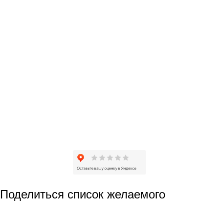
Freya
LED Strip
Maytoni
Outdoor
Technical
Voltega
Разработано
web.justbusiness.studio
Поделиться список желаемого