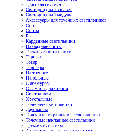
Тросовая система
Светодиодный занавес
Светодиодный модуль
Аксессуары для точечных светильников
Спот
Споты
Бра
Карданные светильники
Накладные споты
Трековые светильники
Тарелки
Товар
Торшеры
На треноге
Напольные
С абажуром
С лампой для чтения
Со столиком
Хрустальные
Точечные светильники
Даунлайты
Точечные встраиваемые светильники
Точечные накладные светильники
Трековые системы
Аксессуары для магнитных треков