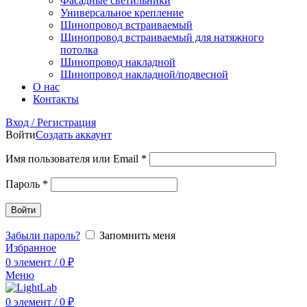
Фасадные светильники
Универсальное крепление
Шинопровод встраиваемый
Шинопровод встраиваемый для натяжного
потолка
Шинопровод накладной
Шинопровод накладной/подвесной
О нас
Контакты
Вход / Регистрация
Войти
Создать аккаунт
Имя пользователя или Email
*
Пароль
*
Войти
Забыли пароль?
Запомнить меня
Избранное
0
элемент
/
0
₽
Меню
0
элемент
/
0
₽