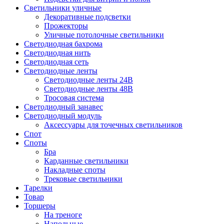
Светильники уличные
Декоративные подсветки
Прожекторы
Уличные потолочные светильники
Светодиодная бахрома
Светодиодная нить
Светодиодная сеть
Светодиодные ленты
Светодиодные ленты 24В
Светодиодные ленты 48В
Тросовая система
Светодиодный занавес
Светодиодный модуль
Аксессуары для точечных светильников
Спот
Споты
Бра
Карданные светильники
Накладные споты
Трековые светильники
Тарелки
Товар
Торшеры
На треноге
Напольные