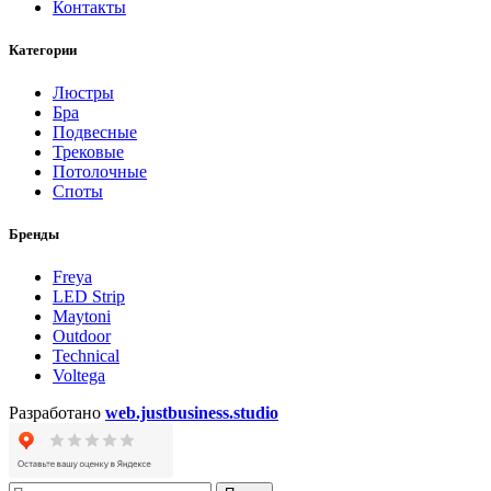
Контакты
Категории
Люстры
Бра
Подвесные
Трековые
Потолочные
Споты
Бренды
Freya
LED Strip
Maytoni
Outdoor
Technical
Voltega
Разработано
web.justbusiness.studio