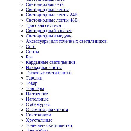
Светодиодная сеть
Светодиодные ленты
Светодиодные ленты 24В
Светодиодные ленты 48В
Тросовая система
Светодиодный занавес
Светодиодный модуль
Аксессуары для точечных светильников
Спот
Споты
Бра
Карданные светильники
Накладные споты
Трековые светильники
Тарелки
Товар
Торшеры
На треноге
Напольные
С абажуром
С лампой для чтения
Со столиком
Хрустальные
Точечные светильники
Даунлайты