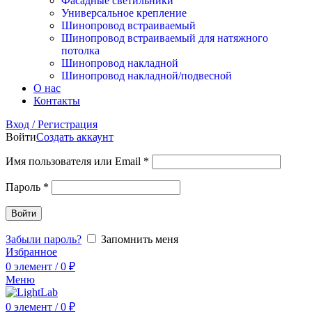
Фасадные светильники
Универсальное крепление
Шинопровод встраиваемый
Шинопровод встраиваемый для натяжного
потолка
Шинопровод накладной
Шинопровод накладной/подвесной
О нас
Контакты
Вход / Регистрация
Войти
Создать аккаунт
Имя пользователя или Email
*
Пароль
*
Войти
Забыли пароль?
Запомнить меня
Избранное
0
элемент
/
0
₽
Меню
0
элемент
/
0
₽