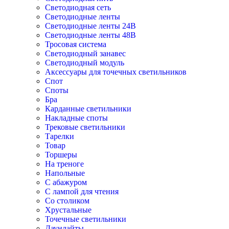
Светодиодная сеть
Светодиодные ленты
Светодиодные ленты 24В
Светодиодные ленты 48В
Тросовая система
Светодиодный занавес
Светодиодный модуль
Аксессуары для точечных светильников
Спот
Споты
Бра
Карданные светильники
Накладные споты
Трековые светильники
Тарелки
Товар
Торшеры
На треноге
Напольные
С абажуром
С лампой для чтения
Со столиком
Хрустальные
Точечные светильники
Даунлайты