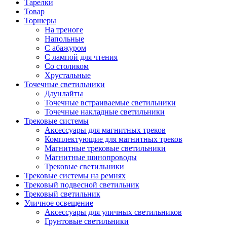
Тарелки
Товар
Торшеры
На треноге
Напольные
С абажуром
С лампой для чтения
Со столиком
Хрустальные
Точечные светильники
Даунлайты
Точечные встраиваемые светильники
Точечные накладные светильники
Трековые системы
Аксессуары для магнитных треков
Комплектующие для магнитных треков
Магнитные трековые светильники
Магнитные шинопроводы
Трековые светильники
Трековые системы на ремнях
Трековый подвесной светильник
Трековый светильник
Уличное освещение
Аксессуары для уличных светильников
Грунтовые светильники