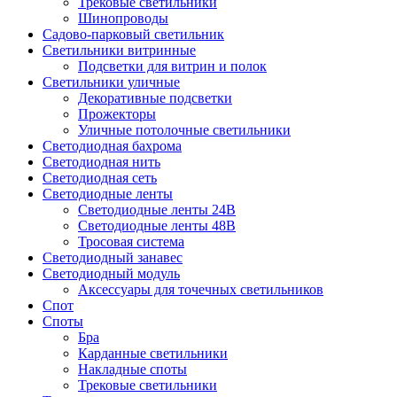
Трековые светильники
Шинопроводы
Садово-парковый светильник
Светильники витринные
Подсветки для витрин и полок
Светильники уличные
Декоративные подсветки
Прожекторы
Уличные потолочные светильники
Светодиодная бахрома
Светодиодная нить
Светодиодная сеть
Светодиодные ленты
Светодиодные ленты 24В
Светодиодные ленты 48В
Тросовая система
Светодиодный занавес
Светодиодный модуль
Аксессуары для точечных светильников
Спот
Споты
Бра
Карданные светильники
Накладные споты
Трековые светильники