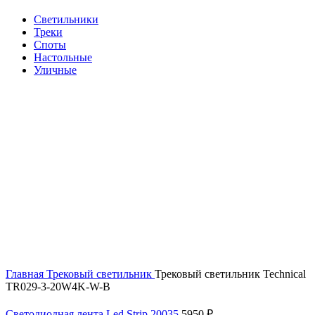
Cветильники
Треки
Споты
Настольные
Уличные
Нажмите, чтобы увеличить
Главная
Трековый светильник
Трековый светильник Technical
TR029-3-20W4K-W-B
Светодиодная лента Led Strip 20035
5950
₽