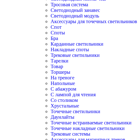
Тросовая система
Светодиодный занавес
Светодиодный модуль
Аксессуары для точечных светильников
Спот
Споты
Бра
Карданные светильники
Накладные споты
Трековые светильники
Тарелки
Товар
Торшеры
На треноге
Напольные
С абажуром
С лампой для чтения
Со столиком
Хрустальные
Точечные светильники
Даунлайты
Точечные встраиваемые светильники
Точечные накладные светильники
Трековые системы
Аксессуары для магнитных треков