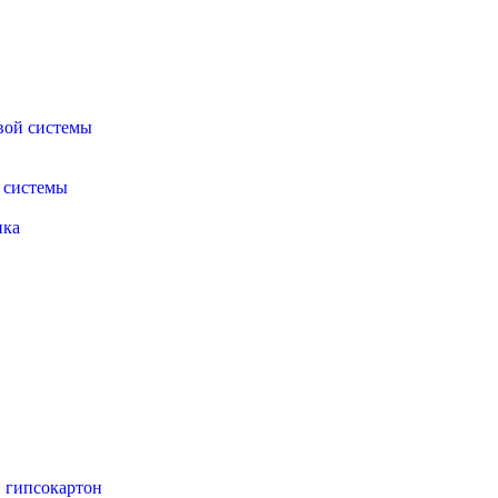
вой системы
 системы
ика
 гипсокартон