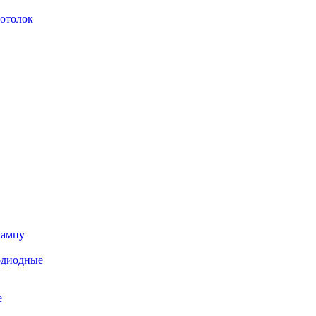
отолок
лампу
одиодные
е