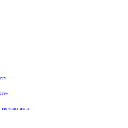
тем
стем
х светильников